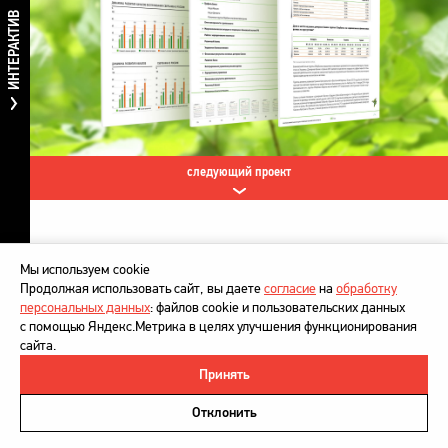
ИНТЕРАКТИВ
следующий проект
Мы используем cookie
Продолжая использовать сайт, вы даете
согласие
на
обработку
персональных данных
: файлов cookie и пользовательских данных
с помощью Яндекс.Метрика в целях улучшения функционирования
сайта.
Принять
©
DesignDepot
, 1997–2026
Политика в отношении обработки персональных данных
Отклонить
Напишите нам