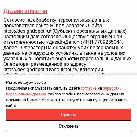
Дизайн этикетки
Согласие на обработку персональных данных
пользователя сайта Я, пользователь Сайта
https://designdepot.ru/ (Субъект персональных данных)
настоящим даю согласие Обществу с ограниченной
ответственностью «ДизайнДепо» (ИНН 7709235044,
далее - Оператор) на обработку моих персональных
данных на следующих условиях, а также на условиях,
указанных в Политике обработки персональных данных
Оператора, размещенной по адресу:
https://designdepot.ru/about/policy/ Категории
обрабатываемых персональных данных: общие
Перечень обрабатываемых персональных данных:
Мы используем cookie
фамилия, имя, отчество; номер телефона; адрес
Продолжая использовать сайт, вы даете
согласие
на
обработку
электронной почты Цель обработки персональных
персональных данных
: файлов cookie и пользовательских данных
данных: предоставление дополнительной информации
с помощью Яндекс.Метрика в целях улучшения функционирования
об услугах Оператора (на основании запроса Субъекта
сайта.
персональных данных) Способ обработки
персональных данных: смешанная автоматизированная
Принять
©
DesignDepot
, 1997–2026
и неавтоматизированная обработка персональных
данных. Действия с персональными данными в ходе их
Политика в отношении обработки персональных данных
Отклонить
обработки: сбор, запись, систематизация, накопление,
Напишите нам
хранение, уточнение (обновление, изменение),