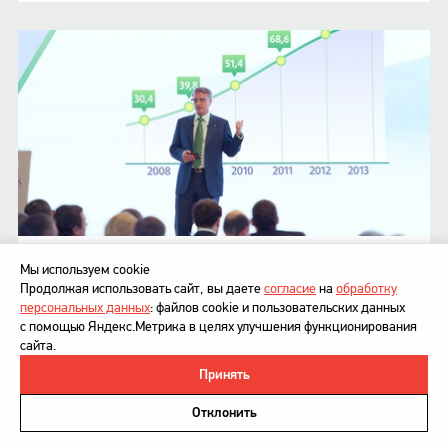
СБЕРБАНК
Мы используем cookie
Презентация для выступления Г. Грефа
Продолжая использовать сайт, вы даете
согласие
на
обработку
персональных данных
: файлов cookie и пользовательских данных
с помощью Яндекс.Метрика в целях улучшения функционирования
сайта.
Принять
©
DesignDepot
, 1997–2026
Политика в отношении обработки персональных данных
Отклонить
Напишите нам