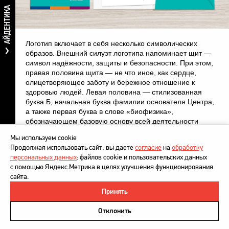
АЙДЕНТИКА
Логотип включает в себя несколько символических
образов. Внешний силуэт логотипа напоминает щит —
символ надёжности, защиты и безопасности. При этом,
правая половина щита — не что иное, как сердце,
олицетворяющее заботу и бережное отношение к
здоровью людей. Левая половина — стилизованная
буква Б, начальная буква фамилии основателя Центра,
а также первая буква в слове «биофизика»,
обозначающем базовую основу всей деятельности
центра.
Мы используем cookie
Продолжая использовать сайт, вы даете
согласие
на
обработку
персональных данных
: файлов cookie и пользовательских данных
с помощью Яндекс.Метрика в целях улучшения функционирования
сайта.
Принять
©
DesignDepot
, 1997–2026
Политика в отношении обработки персональных данных
Отклонить
Напишите нам