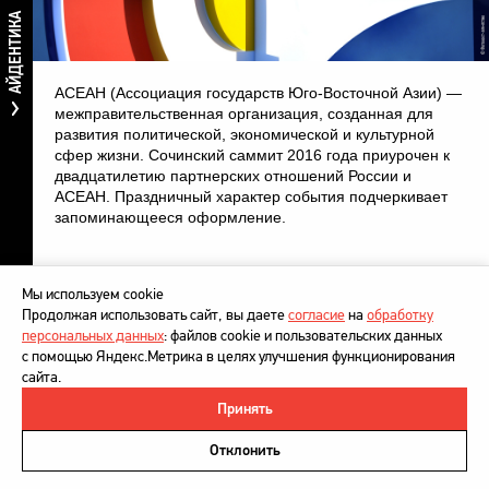
АЙДЕНТИКА
АСЕАН (Ассоциация государств Юго-Восточной Азии) —
межправительственная организация, созданная для
развития политической, экономической и культурной
сфер жизни. Сочинский саммит 2016 года приурочен к
двадцатилетию партнерских отношений России и
АСЕАН. Праздничный характер события подчеркивает
запоминающееся оформление.
Мы используем cookie
Продолжая использовать сайт, вы даете
согласие
на
обработку
персональных данных
: файлов cookie и пользовательских данных
с помощью Яндекс.Метрика в целях улучшения функционирования
сайта.
Принять
©
DesignDepot
, 1997–2026
Политика в отношении обработки персональных данных
Отклонить
Напишите нам