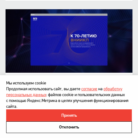
ВНИИКП
Мы используем cookie
Дизайн юбилейного сайта
Продолжая использовать сайт, вы даете
согласие
на
обработку
персональных данных
: файлов cookie и пользовательских данных
с помощью Яндекс.Метрика в целях улучшения функционирования
сайта.
Принять
©
DesignDepot
, 1997–2026
Политика в отношении обработки персональных данных
Отклонить
Напишите нам