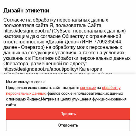
Дизайн этикетки
Согласие на обработку персональных данных
пользователя сайта Я, пользователь Сайта
https://designdepot.ru/ (Субъект персональных данных)
настоящим даю согласие Обществу с ограниченной
ответственностью «ДизайнДепо» (ИНН 7709235044,
далее - Оператор) на обработку моих персональных
данных на следующих условиях, а также на условиях,
указанных в Политике обработки персональных данных
Оператора, размещенной по адресу:
https://designdepot.ru/about/policy/ Категории
обрабатываемых персональных данных: общие
Перечень обрабатываемых персональных данных:
Мы используем cookie
фамилия, имя, отчество; номер телефона; адрес
Продолжая использовать сайт, вы даете
согласие
на
обработку
электронной почты Цель обработки персональных
персональных данных
: файлов cookie и пользовательских данных
данных: предоставление дополнительной информации
с помощью Яндекс.Метрика в целях улучшения функционирования
об услугах Оператора (на основании запроса Субъекта
сайта.
персональных данных) Способ обработки
персональных данных: смешанная автоматизированная
Принять
©
DesignDepot
, 1997–2026
и неавтоматизированная обработка персональных
данных. Действия с персональными данными в ходе их
Политика в отношении обработки персональных данных
Отклонить
обработки: сбор, запись, систематизация, накопление,
Напишите нам
хранение, уточнение (обновление, изменение),