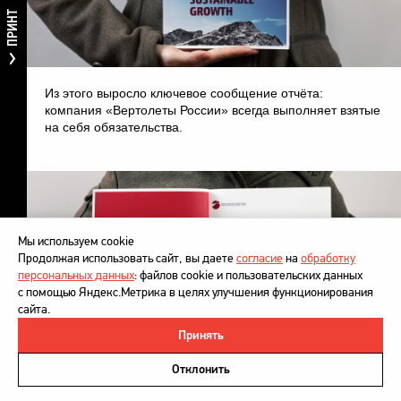
ПРИНТ
Из этого выросло ключевое сообщение отчёта:
компания «Вертолеты России» всегда выполняет взятые
на себя обязательства.
Мы используем cookie
Продолжая использовать сайт, вы даете
согласие
на
обработку
персональных данных
: файлов cookie и пользовательских данных
с помощью Яндекс.Метрика в целях улучшения функционирования
сайта.
Принять
©
DesignDepot
, 1997–2026
Политика в отношении обработки персональных данных
Отклонить
Напишите нам