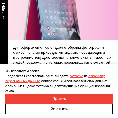
ПРИНТ
Для оформления календаря отобраны фотографии
с живописными природными видами, передающими
настроение текущего месяца, а также цитаты известных
людей, содержание которых перекликается с сутью той
или иной ценности компании.
Мы используем cookie
Продолжая использовать сайт, вы даете
согласие
на
обработку
В 2017 году календарь получил несколько наград
персональных данных
: файлов cookie и пользовательских данных
в Национальном конкурсе корпоративных календарей
с помощью Яндекс.Метрика в целях улучшения функционирования
«Серебряные нити»: 2-е место в номинации
сайта.
«Креативный формат» и 3-е место в номинации
«Высокий уровень решения брендинг-задач».
Принять
©
DesignDepot
, 1997–2026
Политика в отношении обработки персональных данных
Отклонить
Напишите нам