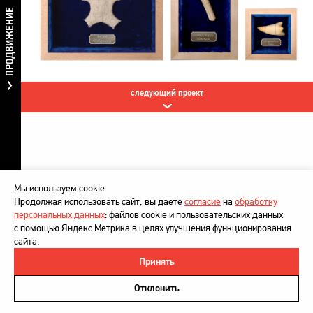
ПРОДВИЖЕНИЕ
следующий проект
Мы используем cookie
Продолжая использовать сайт, вы даете
согласие
на
обработку
персональных данных
: файлов cookie и пользовательских данных
с помощью Яндекс.Метрика в целях улучшения функционирования
сайта.
Принять
©
DesignDepot
, 1997–2026
Политика в отношении обработки персональных данных
Отклонить
Напишите нам