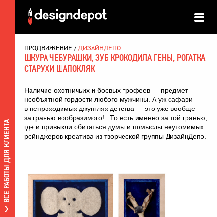
ПРОДВИЖЕНИЕ
ДИЗАЙНДЕПО
ШКУРА ЧЕБУРАШКИ, ЗУБ КРОКОДИЛА ГЕНЫ, РОГАТКА
СТАРУХИ ШАПОКЛЯК
Наличие охотничьих и боевых трофеев — предмет
необъятной гордости любого мужчины. А уж сафари
в непроходимых джунглях детства — это уже вообще
за гранью вообразимого!.. То есть именно за той гранью,
ВСЕ РАБОТЫ ДЛЯ КЛИЕНТА
где и привыкли обитаться думы и помыслы неутомимых
рейнджеров креатива из творческой группы ДизайнДепо.