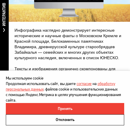
ИНТЕРАКТИВ
Инфографика наглядно демонстрирует интересные
исторические и научные факты о Московском Кремле и
Красной площади, Белокаменных памятниках
Владимира, древнерусской культуре старообрядцев
Забайкалья — семейских и многих других объектах
культурного наследия, включенных в список ЮНЕСКО.
Т
ексты и изображения органично скомпонованы для
ознакомления на сайте.
Мы используем cookie
Продолжая использовать сайт, вы даете
согласие
на
обработку
Все иллюстрации и элементы графики созданы
персональных данных
: файлов cookie и пользовательских данных
художником от руки специально для проекта.
с помощью Яндекс.Метрика в целях улучшения функционирования
сайта.
Принять
©
DesignDepot
, 1997–2026
Политика в отношении обработки персональных данных
Отклонить
Напишите нам