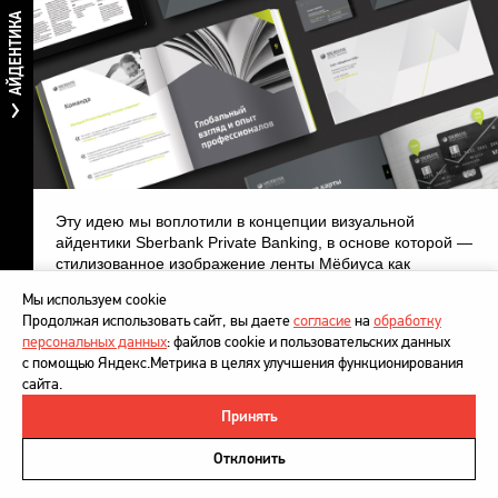
АЙДЕНТИКА
Эту идею мы воплотили в концепции визуальной
айдентики Sberbank Private Banking, в основе которой —
стилизованное изображение ленты Мёбиуса как
воплощения «нереальной реальности». Этот
Мы используем cookie
графический элемент выступает символом
Продолжая использовать сайт, вы даете
согласие
на
обработку
долгосрочности и перспективности, беспрерывности
персональных данных
: файлов cookie и пользовательских данных
отношений с клиентом, а также олицетворяет такие
с помощью Яндекс.Метрика в целях улучшения функционирования
важные для целевой аудитории понятия как связь
сайта.
поколений, семейные узы, традиции и т. д.
Принять
©
DesignDepot
, 1997–2026
Политика в отношении обработки персональных данных
Отклонить
Напишите нам