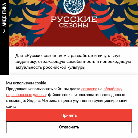
АЙДЕНТИКА
Для «Русских сезонов» мы разработали визуальную
айдентику, отражающую самобытность и непреходящую
актуальность российской культуры.
Мы используем cookie
Продолжая использовать сайт, вы даете
согласие
на
обработку
персональных данных
: файлов cookie и пользовательских данных
с помощью Яндекс.Метрика в целях улучшения функционирования
сайта.
Принять
©
DesignDepot
, 1997–2026
Политика в отношении обработки персональных данных
Отклонить
Напишите нам