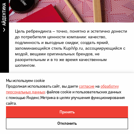
АЙДЕНТИКА
Цель ребрендинга – точно, понятно и эстетично донести
до потребителя ценности компании: качество,
подлинность и выгодные скидки; создать яркий,
запоминающийся стиль KupiVip.ru, ассоциирующийся с
модой, вещами оригинальных брендов, не
разорительным и в то же время качественным
шопингом.
Мы используем cookie
Продолжая использовать сайт, вы даете
согласие
на
обработку
персональных данных
: файлов cookie и пользовательских данных
с помощью Яндекс.Метрика в целях улучшения функционирования
сайта.
Принять
©
DesignDepot
, 1997–2026
Политика в отношении обработки персональных данных
Отклонить
Напишите нам