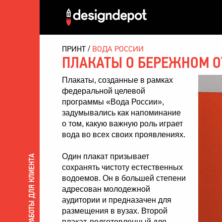
ПРИНТ
ВОДА РОССИИ
ПЛАКАТЫ О БЕРЕЖНОМ О
Плакаты
, созданные в рамках
федеральной целевой
программы
«Вода России»
,
задумывались как напоминание
о том, какую важную роль играет
вода во всех своих проявлениях.
Один плакат призывает
ВСЕ РАБОТЫ ДЛЯ КЛИЕНТА
сохранять чистоту естественных
водоемов. Он в большей степени
адресован молодежной
аудитории и предназачен для
размещения в вузах. Второй
плакат, подготовленный для