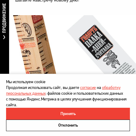
шагайте навстречу новому дню!
ПРОДВИЖЕНИЕ
Мы используем cookie
Продолжая использовать сайт, вы даете
согласие
на
обработку
персональных данных
: файлов cookie и пользовательских данных
с помощью Яндекс.Метрика в целях улучшения функционирования
сайта.
Принять
©
DesignDepot
, 1997–2026
Политика в отношении обработки персональных данных
Отклонить
Напишите нам