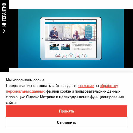
ИНТЕРАКТИВ
Интерактивная карта дает представление о широком
Мы используем cookie
присутствии MAYKOR в России и впечатляющем
Продолжая использовать сайт, вы даете
согласие
на
обработку
количестве её клиентов.
персональных данных
: файлов cookie и пользовательских данных
с помощью Яндекс.Метрика в целях улучшения функционирования
сайта.
Принять
©
DesignDepot
, 1997–2026
Политика в отношении обработки персональных данных
Отклонить
Напишите нам