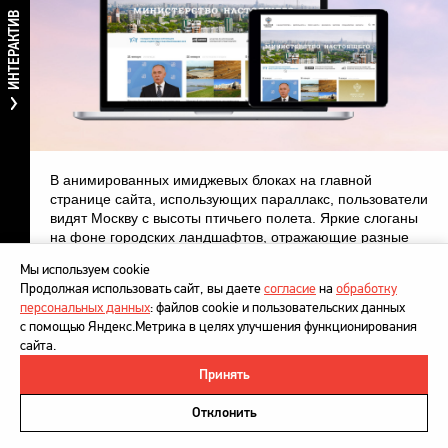
ИНТЕРАКТИВ
В анимированных имиджевых блоках на главной
странице сайта, использующих параллакс, пользователи
видят Москву с высоты птичьего полета. Яркие слоганы
на фоне городских ландшафтов, отражающие разные
аспекты деятельности ведомства, задают
Мы используем cookie
официальному ресурсу настроение открытости,
Продолжая использовать сайт, вы даете
согласие
на
обработку
масштабности и ясности. Все содержание глубокой
персональных данных
: файлов cookie и пользовательских данных
структуры сайта доступно на главной странице. Так,
с помощью Яндекс.Метрика в целях улучшения функционирования
имиджевые блоки обозначают три основных компонента
сайта.
портала: общие сведения о ведомстве для граждан
и СМИ, данные о Минстрое как государственном органе
Принять
©
DesignDepot
, 1997–2026
и формы для контактов россиян с министерством.
Политика в отношении обработки персональных данных
Отклонить
Напишите нам