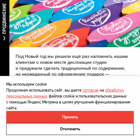
ПРОДВИЖЕНИЕ
Под Новый год мы решили ещё раз напомнить нашим
клиентам о новом месте дислокации студии
и придумали сделать традиционный по содержанию,
но неожиданный по оформлению подарок —
праздничный набор шоколадных конфет в виде
Мы используем cookie
календаря.
Продолжая использовать сайт, вы даете
согласие
на
обработку
персональных данных
: файлов cookie и пользовательских данных
с помощью Яндекс.Метрика в целях улучшения функционирования
сайта.
Принять
©
DesignDepot
, 1997–2026
Политика в отношении обработки персональных данных
Отклонить
Напишите нам