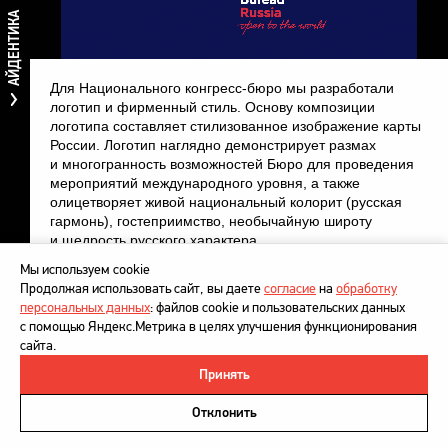
АЙДЕНТИКА
Для Национального конгресс-бюро мы разработали
логотип
и
фирменный стиль
. Основу композиции
логотипа составляет стилизованное изображение карты
России. Логотип наглядно демонстрирует размах
и многогранность возможностей Бюро для проведения
мероприятий международного уровня, а также
олицетворяет живой национальный колорит (русская
гармонь), гостеприимство, необычайную широту
и щедрость русского характера.
Мы используем cookie
Продолжая использовать сайт, вы даете
согласие
на
обработку
персональных данных
: файлов cookie и пользовательских данных
с помощью Яндекс.Метрика в целях улучшения функционирования
сайта.
Принять
©
DesignDepot
, 1997–2026
Политика в отношении обработки персональных данных
Отклонить
Напишите нам