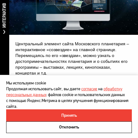
ИНТЕРАКТИВ
Центральный элемент сайта Московского планетария –
интерактивное «созвездие» на главной странице.
Перемещаясь по его «звездам», можно узнать о
достопримечательностях планетария и о событиях его
программы – выставках, лекциях, кинопоказах,
концертах и т.д.
Мы используем cookie
Космическую тематику ресурса поддерживают
Продолжая использовать сайт, вы даете
согласие
на
обработку
визуальные образы, использованные в дизайне:
персональных данных
: файлов cookie и пользовательских данных
планеты, созвездия, галактики, туманности.
с помощью Яндекс.Метрика в целях улучшения функционирования
сайта.
Принять
©
DesignDepot
, 1997–2026
Интерактивные поэтажные планы помогают узнать
разветвленную структуру Планетария, посмотреть
Политика в отношении обработки персональных данных
Отклонить
интерьеры его залов, быть в курсе постоянных и
Напишите нам
специальных событий.