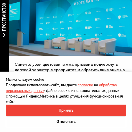
ПРОСТРАНСТВО
Сине-голубая цветовая гамма призвана подчеркнуть
деловой характер мероприятия и обратить внимание на
важность современных технологий для эффективного
Мы используем cookie
решения актуальных экономических задач.
Продолжая использовать сайт, вы даете
согласие
на
обработку
персональных данных
: файлов cookie и пользовательских данных
Дизайн оформления формирует новый образ
с помощью Яндекс.Метрика в целях улучшения функционирования
Министерства как современного и прогрессивного
сайта.
органа государственного управления, готового к
открытому конструктивному диалогу.
Принять
©
DesignDepot
, 1997–2026
Политика в отношении обработки персональных данных
Отклонить
Напишите нам