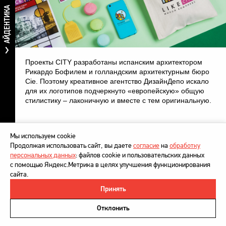
АЙДЕНТИКА
Проекты CITY разработаны испанским архитектором
Рикардо Бофилем и голландским архитектурным бюро
Cie. Поэтому креативное агентство ДизайнДепо искало
для их логотипов подчеркнуто «европейскую» общую
стилистику – лаконичную и вместе с тем оригинальную.
Мы используем cookie
Продолжая использовать сайт, вы даете
согласие
на
обработку
персональных данных
: файлов cookie и пользовательских данных
с помощью Яндекс.Метрика в целях улучшения функционирования
сайта.
Принять
©
DesignDepot
, 1997–2026
Политика в отношении обработки персональных данных
Отклонить
Напишите нам