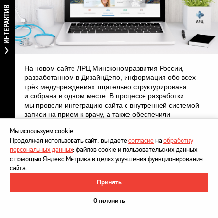
ИНТЕРАКТИВ
На новом сайте ЛРЦ Минэкономразвития России,
разработанном в ДизайнДепо, информация обо всех
трёх медучреждениях тщательно структурирована
и собрана в одном месте. В процессе разработки
мы провели интеграцию сайта с внутренней системой
записи на прием к врачу, а также обеспечили
возможность настройки личного кабинета пациента.
Мы используем cookie
Продолжая использовать сайт, вы даете
согласие
на
обработку
персональных данных
: файлов cookie и пользовательских данных
с помощью Яндекс.Метрика в целях улучшения функционирования
сайта.
Принять
©
DesignDepot
, 1997–2026
Политика в отношении обработки персональных данных
Отклонить
Напишите нам