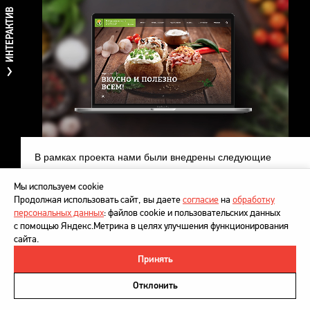
ИНТЕРАКТИВ
В рамках проекта нами были внедрены следующие
решения:
Мы используем cookie
Ассортимент
Продолжая использовать сайт, вы даете
согласие
на
обработку
персональных данных
: файлов cookie и пользовательских данных
Главная страница со слайдером об фирменных
с помощью Яндекс.Метрика в целях улучшения функционирования
предложениях сети
сайта.
Эффект анимации в изображении блюд — «живой»
Принять
дымок
©
DesignDepot
, 1997–2026
На первом экране страницы «Меню» представлено
Политика в отношении обработки персональных данных
Отклонить
главное блюдо сети ресторанов — Картофель
Напишите нам
XL с интерактивным описанием основы