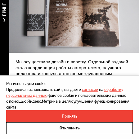
ПРИНТ
Мы осуществили дизайн и верстку. Отдельной задачей
стала координация работы автора текста, научного
редактора и консультантов по международным
отношениям и военной технике.
Мы используем cookie
Продолжая использовать сайт, вы даете
согласие
на
обработку
персональных данных
: файлов cookie и пользовательских данных
с помощью Яндекс.Метрика в целях улучшения функционирования
сайта.
Принять
©
DesignDepot
, 1997–2026
Политика в отношении обработки персональных данных
Отклонить
Напишите нам