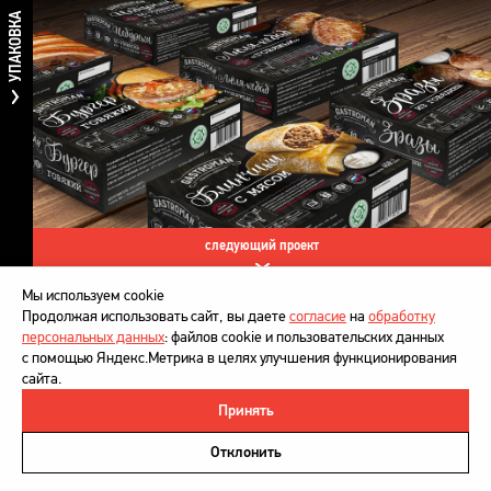
УПАКОВКА
следующий проект
Мы используем cookie
Продолжая использовать сайт, вы даете
согласие
на
обработку
персональных данных
: файлов cookie и пользовательских данных
с помощью Яндекс.Метрика в целях улучшения функционирования
сайта.
Принять
©
DesignDepot
, 1997–2026
Политика в отношении обработки персональных данных
Отклонить
Напишите нам