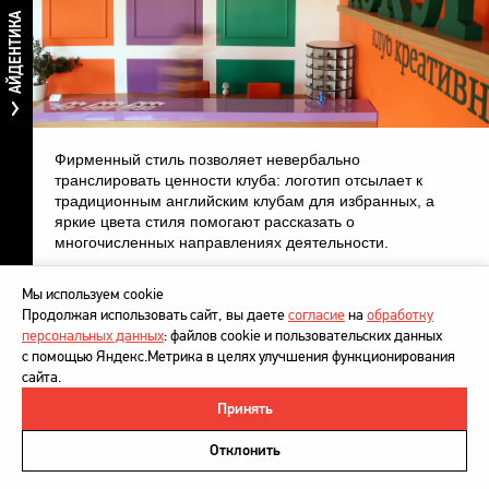
АЙДЕНТИКА
Фирменный стиль позволяет невербально
транслировать ценности клуба: логотип отсылает к
традиционным английским клубам для избранных, а
яркие цвета стиля помогают рассказать о
многочисленных направлениях деятельности.
Мы используем cookie
Продолжая использовать сайт, вы даете
согласие
на
обработку
персональных данных
: файлов cookie и пользовательских данных
с помощью Яндекс.Метрика в целях улучшения функционирования
сайта.
Принять
©
DesignDepot
, 1997–2026
Политика в отношении обработки персональных данных
Отклонить
Напишите нам