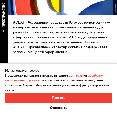
ПРОСТРАНСТВО
АСЕАН (Ассоциация государств Юго-Восточной Азии) —
межправительственная организация, созданная для
развития политической, экономической и культурной
сфер жизни. Сочинский саммит 2016 года приурочен к
двадцатилетию партнерских отношений России и
АСЕАН. Праздничный характер события подчеркивает
запоминающееся оформление.
Мы используем cookie
Продолжая использовать сайт, вы даете
согласие
на
обработку
персональных данных
: файлов cookie и пользовательских данных
с помощью Яндекс.Метрика в целях улучшения функционирования
сайта.
Принять
©
DesignDepot
, 1997–2026
Политика в отношении обработки персональных данных
Отклонить
Напишите нам