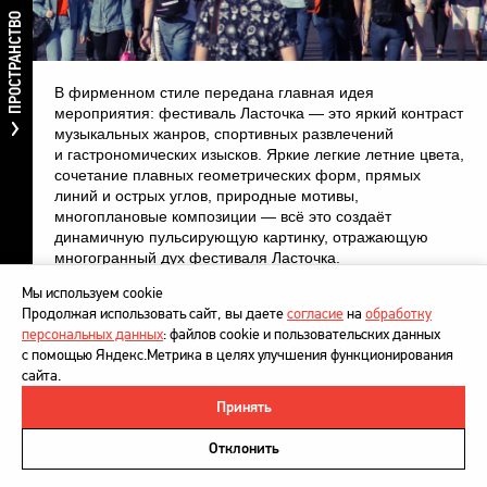
ПРОСТРАНСТВО
В фирменном стиле передана главная идея
мероприятия: фестиваль Ласточка — это яркий контраст
музыкальных жанров, спортивных развлечений
и гастрономических изысков. Яркие легкие летние цвета,
сочетание плавных геометрических форм, прямых
линий и острых углов, природные мотивы,
многоплановые композиции — всё это создаёт
динамичную пульсирующую картинку, отражающую
многогранный дух фестиваля Ласточка.
Мы используем cookie
Продолжая использовать сайт, вы даете
согласие
на
обработку
персональных данных
: файлов cookie и пользовательских данных
с помощью Яндекс.Метрика в целях улучшения функционирования
сайта.
Принять
©
DesignDepot
, 1997–2026
Политика в отношении обработки персональных данных
Отклонить
Напишите нам