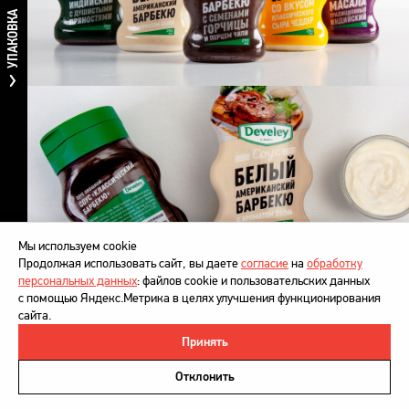
УПАКОВКА
Мы используем cookie
Продолжая использовать сайт, вы даете
согласие
на
обработку
персональных данных
: файлов cookie и пользовательских данных
с помощью Яндекс.Метрика в целях улучшения функционирования
сайта.
В центре композиции — крупный текстовый блок
Принять
с названием вида соуса и ёмким перечислением его
©
DesignDepot
, 1997–2026
ключевых вкусовых нюансов. Наклонное написание
Политика в отношении обработки персональных данных
Отклонить
подчеркивает образ динамичного современного бренда,
Напишите нам
а выборочная печать металлизированным пантоном —