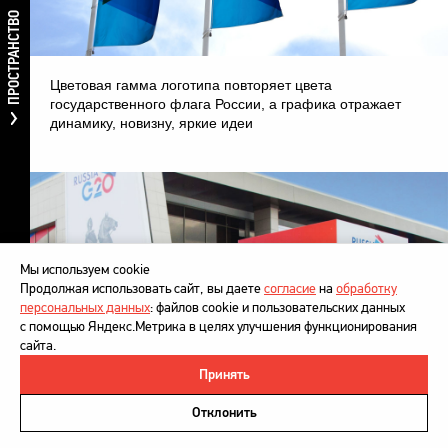
ПРОСТРАНСТВО
Цветовая гамма логотипа повторяет цвета
государственного флага России, а графика отражает
динамику, новизну, яркие идеи
Мы используем cookie
Продолжая использовать сайт, вы даете
согласие
на
обработку
персональных данных
: файлов cookie и пользовательских данных
с помощью Яндекс.Метрика в целях улучшения функционирования
сайта.
Принять
©
DesignDepot
, 1997–2026
Политика в отношении обработки персональных данных
Отклонить
Напишите нам
Логотип получил развитие в фирменном стиле, системе