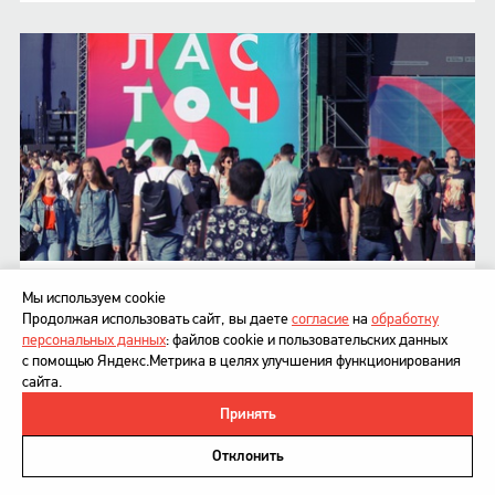
ФЕСТИВАЛЬ ЛАСТОЧКА
Мы используем cookie
Логотип и фирменный стиль
Продолжая использовать сайт, вы даете
согласие
на
обработку
персональных данных
: файлов cookie и пользовательских данных
с помощью Яндекс.Метрика в целях улучшения функционирования
сайта.
Принять
©
DesignDepot
, 1997–2026
Политика в отношении обработки персональных данных
Отклонить
Напишите нам