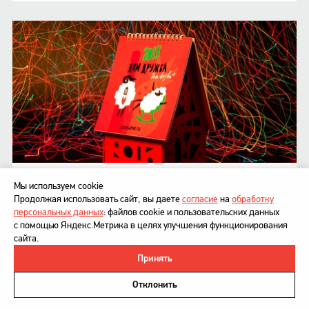
ДИЗАЙНДЕПО
Мы используем cookie
Дом «Дружба»
Продолжая использовать сайт, вы даете
согласие
на
обработку
персональных данных
: файлов cookie и пользовательских данных
с помощью Яндекс.Метрика в целях улучшения функционирования
сайта.
Принять
©
DesignDepot
, 1997–2026
Политика в отношении обработки персональных данных
Отклонить
Напишите нам